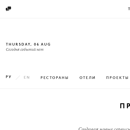

THURSDAY, 06 AUG
Сегодня событий нет
РУ
EN
РЕСТОРАНЫ
ОТЕЛИ
ПРОЕКТЫ

КАРТИНКАМИ
П

НА КАРТЕ

СПИСКОМ
Создавая новые сервис