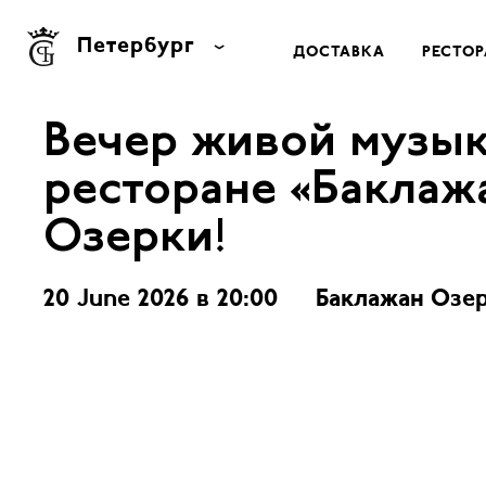
Петербург
ДОСТАВКА
РЕСТО
Москва
Вечер живой музык
Петербург
ресторане «Баклаж
Тула
Лондон
Озерки!
Нью Йорк
20 June 2026 в 20:00
Баклажан Озе
Баку
Батуми
Сочи
Ростов-на-Дону