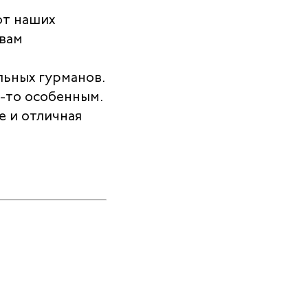
от наших
 вам
льных гурманов.
м-то особенным.
е и отличная