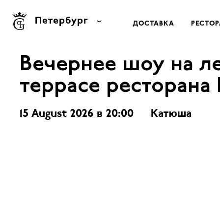
Петербург
ДОСТАВКА
РЕСТО
Москва
Вечернее шоу на л
Петербург
террасе ресторана
Тула
Лондон
15 August 2026 в 20:00
Катюша
Нью Йорк
Баку
Батуми
Сочи
Ростов-на-Дону