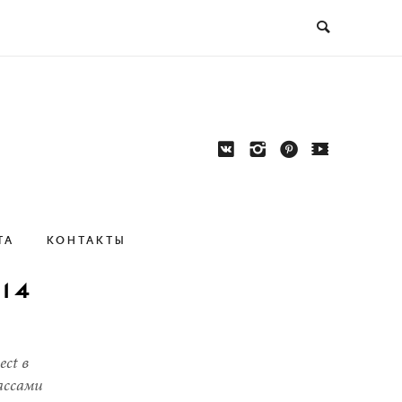





ТА
КОНТАКТЫ
014
ct в
ассами