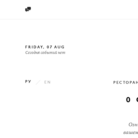

FRIDAY, 07 AUG
Сегодня событий нет
РУ
EN
РЕСТОРА
0 

КАРТИНКАМИ

НА КАРТЕ
Озн

СПИСКОМ
вашем